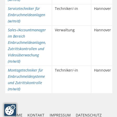
Servicetechniker für
Techniker/-in
Hannover
Einbruchmeldeanlagen
(w/m/d)
Sales-/Accountmanager
Verwaltung
Hannover
im Bereich
Einbruchmeldeanlagen,
Zutrittskontrollen und
Videoüberwachung
(m/w/d)
Montagetechniker für
Techniker/-in
Hannover
Einbruchmeldesysteme
und Zutrittskontrolle
(m/w/d)
HOME
KONTAKT
IMPRESSUM
DATENSCHUTZ